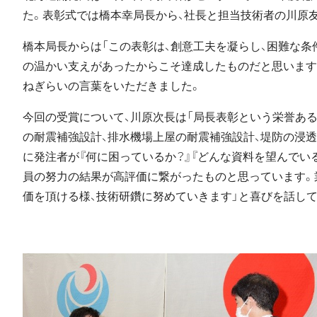
た。表彰式では橋本幸局長から、社長と担当技術者の川原
橋本局長からは「この表彰は、創意工夫を凝らし、困難な条
の温かい支えがあったからこそ達成したものだと思います
ねぎらいの言葉をいただきました。
今回の受賞について、川原次長は「局長表彰という栄誉ある
の耐震補強設計、排水機場上屋の耐震補強設計、堤防の浸
に発注者が『何に困っているか？』『どんな資料を望んでい
員の努力の結果が高評価に繋がったものと思っています。
価を頂ける様、技術研鑽に努めていきます」と喜びを話して