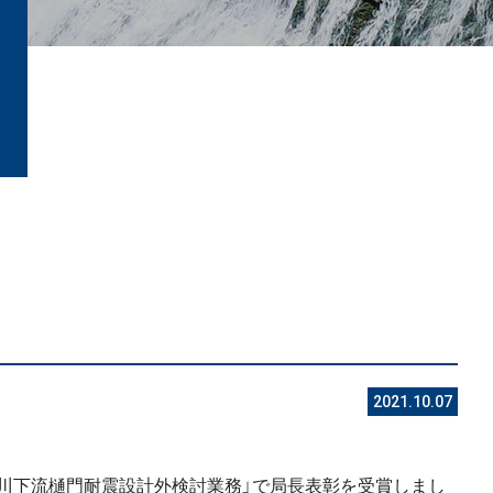
2021.10.07
勝川下流樋門耐震設計外検討業務」で局長表彰を受賞しまし