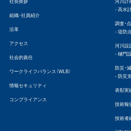
社長挨拶
河川計
高水
組織･社員紹介
調査・
沿革
堤防
アクセス
河川設
樋門
社会的責任
防災・
ワークライフバランス（WLB）
防災
情報セキュリティ
表彰実
コンプライアンス
技術報
技術者