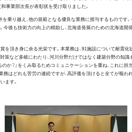
友和事業部次長が表彰状を受け取りました。
件を乗り越え、他の規範となる優良な業務に授与するものです。
。今後も技術力の向上の精励し、北海道発展のための北海道開発
賞を頂き身に余る光栄です。本業務は、91施設について耐震化
透対策など多岐にわたり、河川分野だけではなく建築分野の知識
るのか？』をくみ取るためコミュニケーションを重ね、これに担
業務はどれも苦労の連続ですが、高評価を頂けると全てが報われ
います。