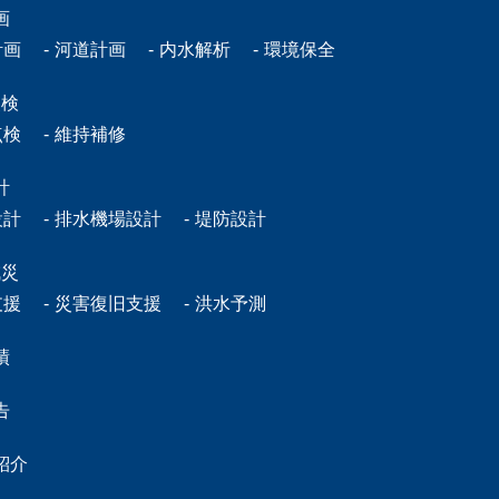
画
計画
河道計画
内水解析
環境保全
点検
点検
維持補修
計
設計
排水機場設計
堤防設計
減災
支援
災害復旧支援
洪水予測
績
告
紹介