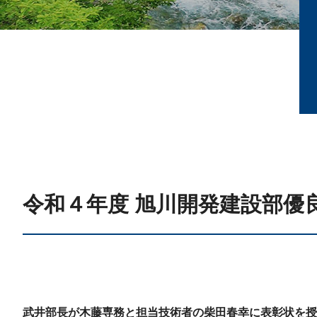
令和４年度 旭川開発建設部優良
武井部長が木藤専務と担当技術者の柴田春幸に表彰状を授