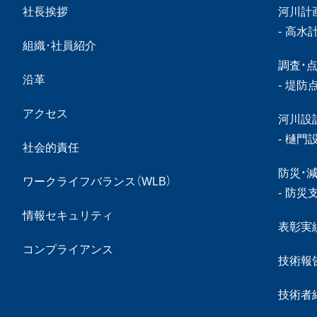
社長挨拶
河川計
高水
組織･社員紹介
調査・
沿革
堤防
アクセス
河川設
樋門
社会的責任
防災・
ワークライフバランス（WLB）
防災
情報セキュリティ
表彰実
コンプライアンス
技術報
技術者