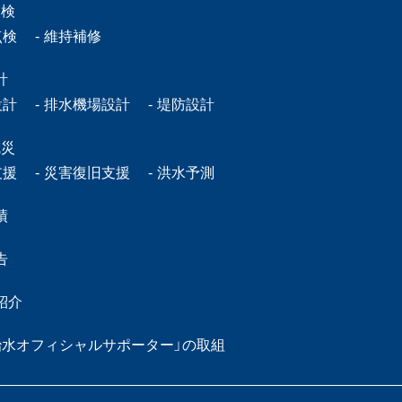
点検
点検
維持補修
計
設計
排水機場設計
堤防設計
減災
支援
災害復旧支援
洪水予測
績
告
紹介
治水オフィシャルサポーター」の取組