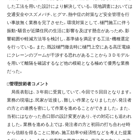
した工法を用いた設計により解決している。現地調査においては
交通安全やスズメバチ、ヒグマ、熱中症の対策など安全管理を行
い事故無く業務を完了させた。環境対策として、樋門施工に伴う
振動・騒音が近隣住民の生活に影響を及ぼす懸念があっため、影
響範囲や軽減方法等を検討し、基準値を満足する工法・機種選定
を行っている。また、既設樋門撤去時に樋門上空にある高圧電線
にクレーンのブームが干渉する恐れがあることから３Ｄモデル
を用いて離隔を確認するなど他の模範となる極めて優秀な業務
だった。
□管理技術者コメント
局長表彰は、３年前に受賞していて、今回で５回目となります。
業務の現場は、民家が近接し、難しい作業となりましたが、発注者
の方との連携を密にして作業を進めることができました。また、
当初にはなかった呑口部の設計変更があり、その対応にも追われ
ました。業務を進める上では、発注者の方と初回の打ち合わせ時
から信頼を得ることに努め、施工効率や経済性などを考えた提案