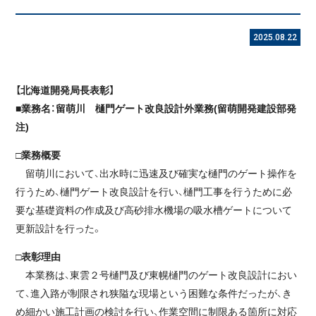
2025.08.22
【北海道開発局長表彰】
■業務名：留萌川 樋門ゲート改良設計外業務(留萌開発建設部発
注)
□業務概要
留萌川において、出水時に迅速及び確実な樋門のゲート操作を
行うため、樋門ゲート改良設計を行い、樋門工事を行うために必
要な基礎資料の作成及び高砂排水機場の吸水槽ゲートについて
更新設計を行った。
□表彰理由
本業務は、東雲２号樋門及び東幌樋門のゲート改良設計におい
て、進入路が制限され狭隘な現場という困難な条件だったが、き
め細かい施工計画の検討を行い、作業空間に制限ある箇所に対応