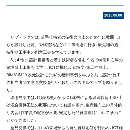
2025.08.08
リブテックでは、若手技術者の技術力向上のため年に数回、自
らが設計した河川や構造物などの工事現場に行き、最先端の施工
技術や工事中の創意工夫を学んでいます。
8月4日は、設計担当者と若手技術者を含む９名で嶮淵川右岸の
築堤盛土工事を見学し、ICT建機による精度・施工性向上、
BIM/CIM(３次元設計モデル)の活用事例を学ぶと共に設計・施工
の担当者間で意見交換を行い、お互いのスキルアップを図りまし
た。
現場見学では、現場代理人からICT建機による緩速載荷工法・土
砂混合攪拌工法の概要についてお話を頂き、生産性向上の具体的
な内容（作業員の配置が不要、安定した品質管理）について学ぶこ
とができました。
意見交換では、互いの立場から活発な質疑応答が行われ、ICT施